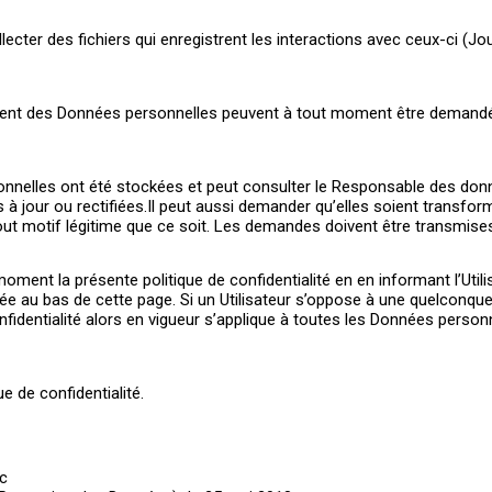
lecter des fichiers qui enregistrent les interactions avec ceux-ci (J
ement des Données personnelles peuvent à tout moment être demandé
onnelles ont été stockées et peut consulter le Responsable des donnée
 à jour ou rectifiées.Il peut aussi demander qu’elles soient trans
r tout motif légitime que ce soit. Les demandes doivent être transmi
oment la présente politique de confidentialité en en informant l’Uti
uée au bas de cette page. Si un Utilisateur s’oppose à une quelconque 
nfidentialité alors en vigueur s’applique à toutes les Données perso
 de confidentialité.
ic