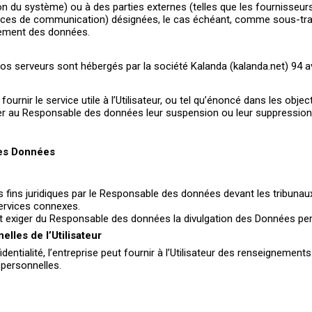
tion du système) ou à des parties externes (telles que les fournisseur
nces de communication) désignées, le cas échéant, comme sous-traita
tement des données.
 serveurs sont hébergés par la société Kalanda (kalanda.net) 94 av
urnir le service utile à l’Utilisateur, ou tel qu’énoncé dans les obj
ander au Responsable des données leur suspension ou leur suppression
des Données
es fins juridiques par le Responsable des données devant les tribuna
services connexes.
vent exiger du Responsable des données la divulgation des Données pe
les de l’Utilisateur
dentialité, l’entreprise peut fournir à l’Utilisateur des renseignem
 personnelles.